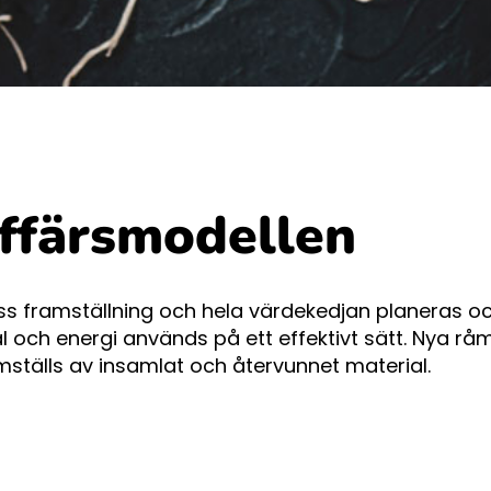
ffärsmodellen
ss framställning och hela värdekedjan planeras o
l och energi används på ett effektivt sätt. Nya rå
mställs av insamlat och återvunnet material.