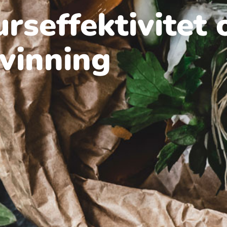
rs­effektivitet 
vinning