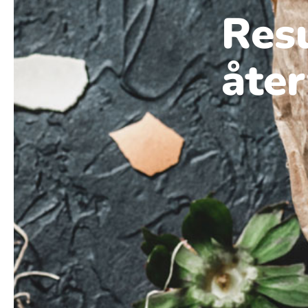
Resu
åter