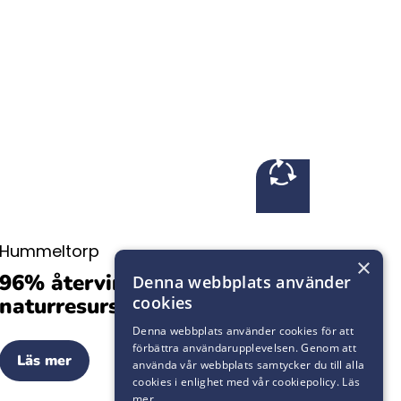
Hummeltorp
×
96% återvinning av
Denna webbplats använder
naturresurser
cookies
Denna webbplats använder cookies för att
förbättra användarupplevelsen. Genom att
Läs mer
använda vår webbplats samtycker du till alla
cookies i enlighet med vår cookiepolicy.
Läs
mer