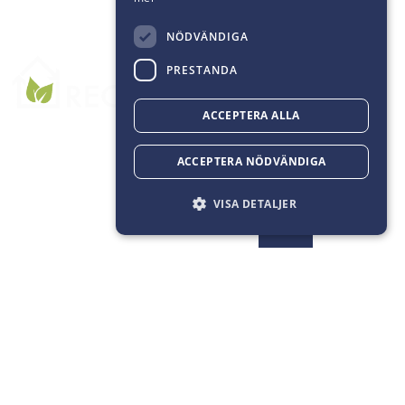
NÖDVÄNDIGA
PRESTANDA
ACCEPTERA ALLA
ACCEPTERA NÖDVÄNDIGA
VISA DETALJER
Recoma
Räddade förpackningar blir
100% cirkulärt
byggmaterial