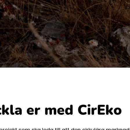
kla er med CirEko
a projekt som ska leda till att den cirkulära markna