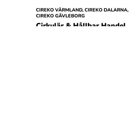
CIREKO VÄRMLAND
,
CIREKO DALARNA
,
CIREKO GÄVLEBORG
Cirkulär & Hållbar Handel
Öka din lönsamhet och attrahera
fler kunder med EU-projektet
Cirkulär och Hållbar Handel Driver...
Läs mer