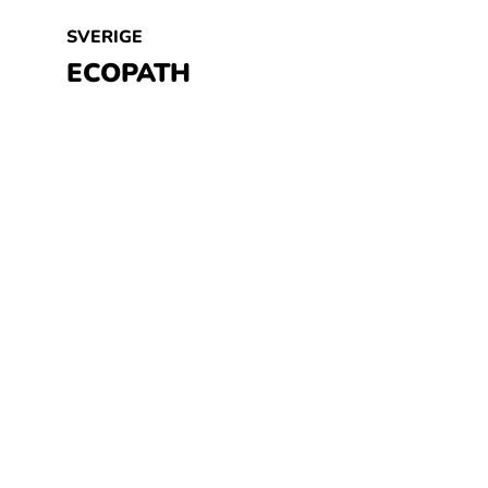
SVERIGE
ECOPATH
Småföretag ska lättare förstå och
börja använda ESG-verktyg. Det är
syftet med projektet Ecopath....
Läs mer