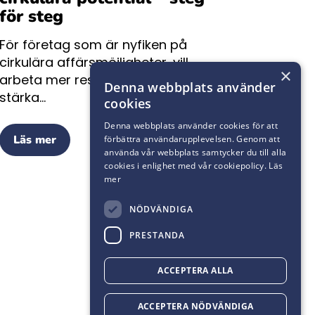
för steg
För företag som är nyfiken på
cirkulära affärsmöjligheter, vill
×
arbeta mer resurssmart och
Denna webbplats använder
stärka...
cookies
Denna webbplats använder cookies för att
Läs mer
förbättra användarupplevelsen. Genom att
använda vår webbplats samtycker du till alla
cookies i enlighet med vår cookiepolicy.
Läs
mer
NÖDVÄNDIGA
PRESTANDA
ACCEPTERA ALLA
ACCEPTERA NÖDVÄNDIGA