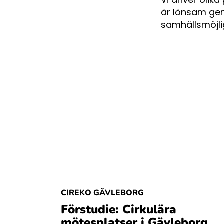
är lönsam gen
samhällsmöjli
CIREKO GÄVLEBORG
Förstudie: Cirkulära
mötesplatser i Gävleborg