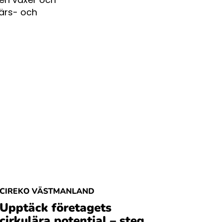
färs- och
CIREKO VÄSTMANLAND
Upptäck företagets
cirkulära potential – steg