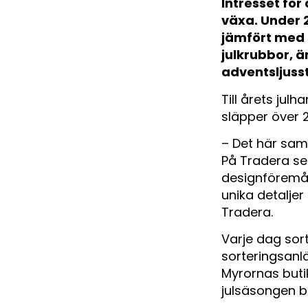
Intresset för
växa. Under 
jämfört med 
julkrubbor, ä
adventsljuss
Till årets ju
släpper över 
– Det här sama
På Tradera se
designföremål,
unika detalje
Tradera.
Varje dag sor
sorteringsanlä
Myrornas butik
julsäsongen bö