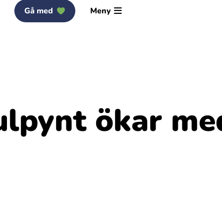
Gå med
Meny
ulpynt ökar me