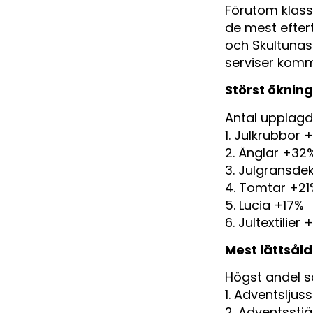
Förutom klass
de mest efter
och Skultunas 
serviser komm
Störst öknin
Antal upplagd
1. Julkrubbor 
2. Änglar +32
3. Julgransde
4. Tomtar +21
5. Lucia +17%
6. Jultextilier 
Mest lättsål
Högst andel s
1. Adventsljus
2. Adventsstjä