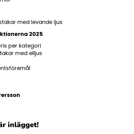
sstakar med levande ljus
uktionerna 2025
is per kategori
stakar med elljus
entsföremål
Persson
är inlägget!