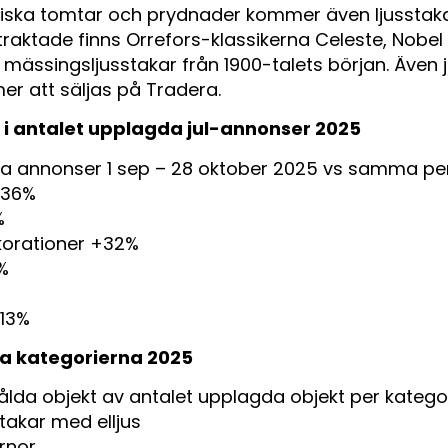
iska tomtar och prydnader kommer även ljusstak
traktade finns Orrefors-klassikerna Celeste, Nobel
mässingsljusstakar från 1900-talets början. Även j
er att säljas på Tradera.
g i antalet upplagda jul-annonser 2025
a annonser 1 sep – 28 oktober 2025 vs samma pe
+36%
%
korationer +32%
%
+13%
da kategorierna 2025
ålda objekt av antalet upplagda objekt per katego
stakar med elljus
rnor