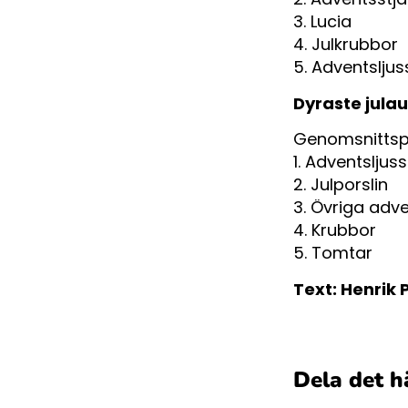
3. Lucia
4. Julkrubbor
5. Adventslju
Dyraste jula
Genomsnittspr
1. Adventsljus
2. Julporslin
3. Övriga adv
4. Krubbor
5. Tomtar
Text: Henrik 
Dela det h