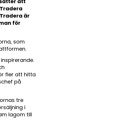
sätter att
 Tradera
 Tradera är
 man för
rorna, som
attformen.
 inspirerande.
ch
 fler att hitta
nschef på
ornas tre
rsäljning i
am lagom till