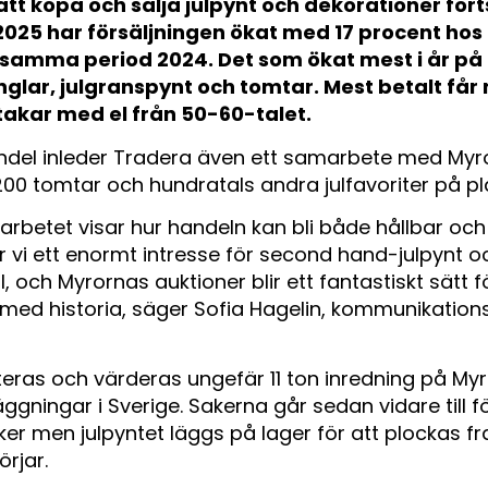
 att köpa och sälja julpynt och dekorationer fort
2025 har försäljningen ökat med 17 procent hos
samma period 2024. Det som ökat mest i år på
nglar, julgranspynt och tomtar. Mest betalt får
takar med el från 50-60-talet.
lhandel inleder Tradera även ett samarbete med My
200 tomtar och hundratals andra julfavoriter på pl
rbetet visar hur handeln kan bli både hållbar och
r vi ett enormt intresse för second hand-julpynt o
 och Myrornas auktioner blir ett fantastiskt sätt för
r med historia, säger Sofia Hagelin, kommunikatio
teras och värderas ungefär 11 ton inredning på Myr
ggningar i Sverige. Sakerna går sedan vidare till fö
er men julpyntet läggs på lager för att plockas fr
rjar.