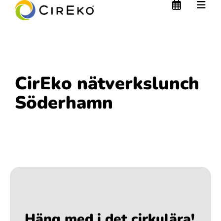
CirEko nätverkslunch
Söderhamn
Häng med i det cirkulära!