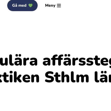
Gå med
Meny
ulära affärsste
ktiken Sthlm lä