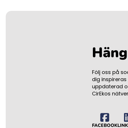
Häng 
Följ oss på s
dig inspireras
uppdaterad om
CirEkos nätve
FACEBOOK
LIN