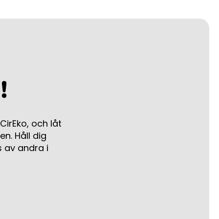
!
irEko, och låt
en. Håll dig
 av andra i