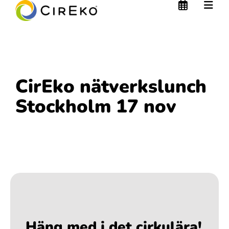
CirEko nätverkslunch
Stockholm 17 nov
Häng med i det cirkulära!