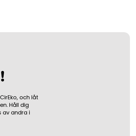
!
irEko, och låt
en. Håll dig
 av andra i