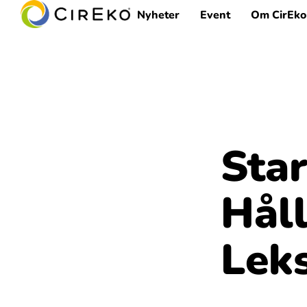
Nyheter
Event
Om CirEko
Star
Hål
Lek