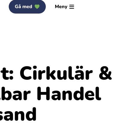
Gå med
Meny
t: Cirkulär &
lbar Handel
sand