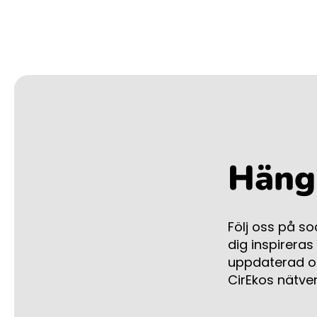
Häng 
Följ oss på s
dig inspireras
uppdaterad om
CirEkos nätve