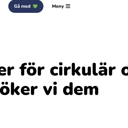
Gå med
Meny
r för cirkulär
söker vi dem