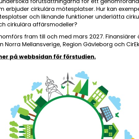
 undersöka förutsättningarna för ett genomförande
 erbjuder cirkulära mötesplatser. Hur kan exempel
esplatser och liknande funktioner underlätta cirku
ch cirkulära affärsmodeller?
nomförs fram till och med mars 2027. Finansiärer 
n Norra Mellansverige, Region Gävleborg och CirEk
mer på webbsidan för förstudien.