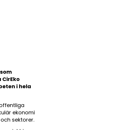
a som
a CirEko
eten i hela
offentliga
rkulär ekonomi
och sektorer.