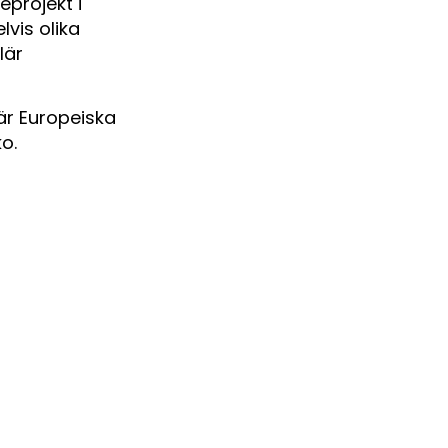
projekt i
vis olika
lär
är Europeiska
o.