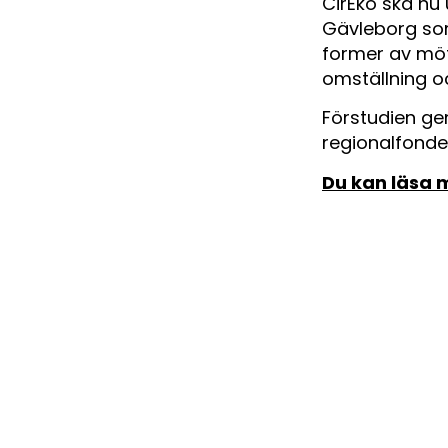
CirEko ska nu
Gävleborg som
former av möt
omställning o
Förstudien ge
regionalfonde
Du kan läsa 