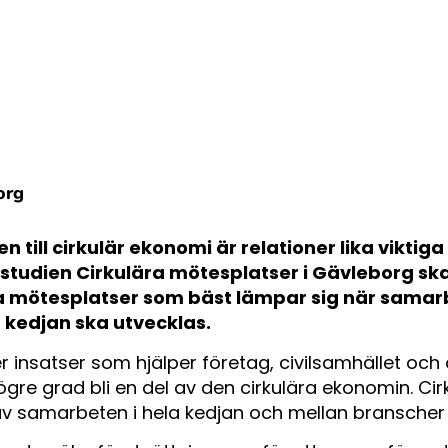
org
en till cirkulär ekonomi är relationer lika viktig
örstudien Cirkulära mötesplatser i Gävleborg sk
ka mötesplatser som bäst lämpar sig när samarb
 kedjan ska utvecklas.
r insatser som hjälper företag, civilsamhället och 
högre grad bli en del av den cirkulära ekonomin. Ci
v samarbeten i hela kedjan och mellan branscher 