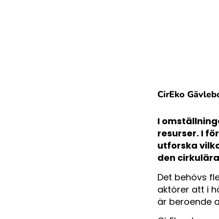
CirEko Gävleb
I omställning
resurser. I f
utforska vil
den cirkulära
Det behövs fle
aktörer att i 
är beroende a