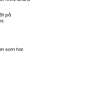
åt på
i.
en som har