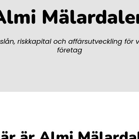
Almi Mälardale
slån, riskkapital och affärsutveckling för
företag
är är Almi Mälarda