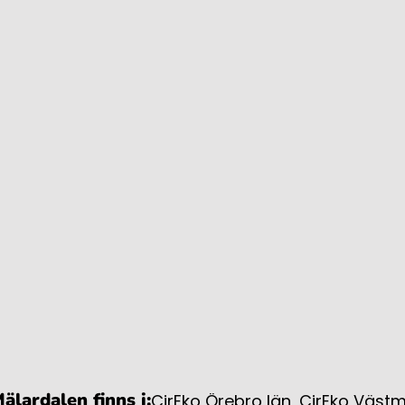
älardalen finns i:
CirEko Örebro län
,
CirEko Väst