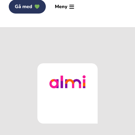
Gå med
Meny