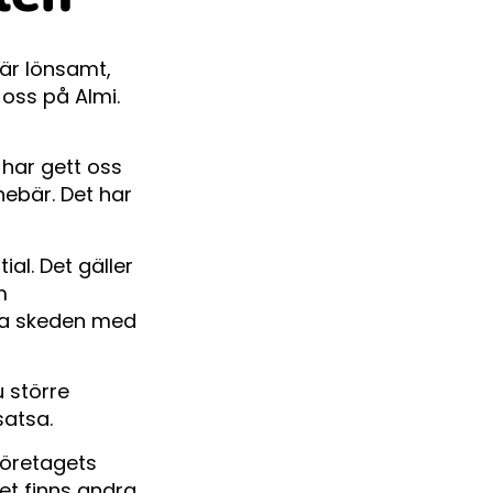
 är lönsamt,
 oss på Almi.
 har gett oss
nebär. Det har
ial. Det gäller
m
diga skeden med
u större
satsa.
företagets
et finns andra