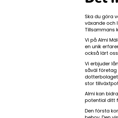
Ska du göra ve
växande och lå
Tillsammans ka
Vi på Almi Mäl
en unik erfar
också lärt os
Vi erbjuder lån
såväl företag
dotterbolaget 
stor tillväxtp
Almi kan bidra
potential ditt
Den första ko
behov. Den vis