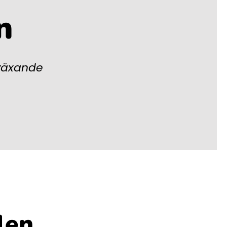
n
 växande
len