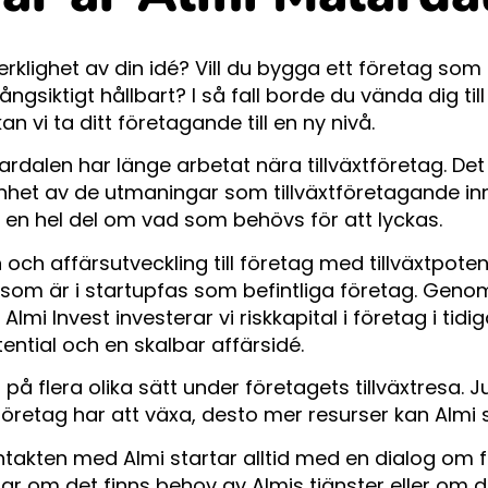
rklighet av din idé? Vill du bygga ett företag som
ngsiktigt hållbart? I så fall borde du vända dig till
n vi ta ditt företagande till en ny nivå.
ardalen har länge arbetat nära tillväxtföretag. Det
enhet av de utmaningar som tillväxtföretagande in
s en hel del om vad som behövs för att lyckas.
 och affärsutveckling till företag med tillväxtpotent
 som är i startupfas som befintliga företag. Geno
Almi Invest investerar vi riskkapital i företag i ti
otential och en skalbar affärsidé.
 på flera olika sätt under företagets tillväxtresa. J
 företag har att växa, desto mer resurser kan Almi 
ntakten med Almi startar alltid med en dialog om 
ar om det finns behov av Almis tjänster eller om d